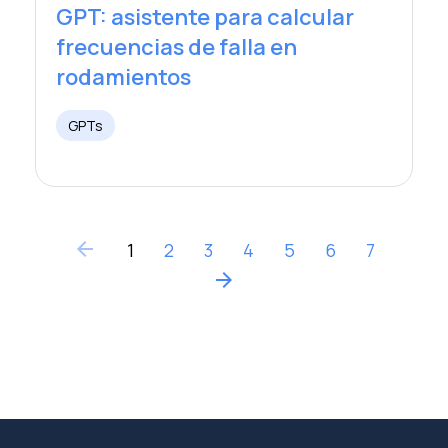
GPT: asistente para calcular
frecuencias de falla en
rodamientos
GPTs
arrow_back
1
2
3
4
5
6
7
arrow_forward