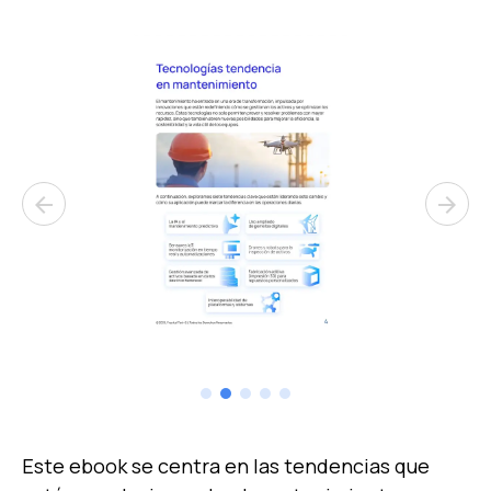
arrow_back
arrow_forward
Este ebook se centra en las tendencias que