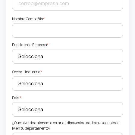
Nombre Compañia
*
Puesto en la Empresa
*
Sector - Industria
*
País
*
¿Qué nivel de autonomía estarías dispuesto a darle a un agente de
IA en tu departamento?