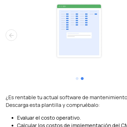
arrow_back
¿Es rentable tu actual software de mantenimient
Descarga esta plantilla y
compruébalo:
Evaluar el costo
operativo.
Calcular los costos de implementación del 