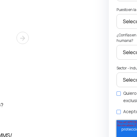
Puesto en l
¿Confías en 
arrow_forward
humana?
Sector - Ind
Quiero
exclus
o?
Acepto
CMMS/