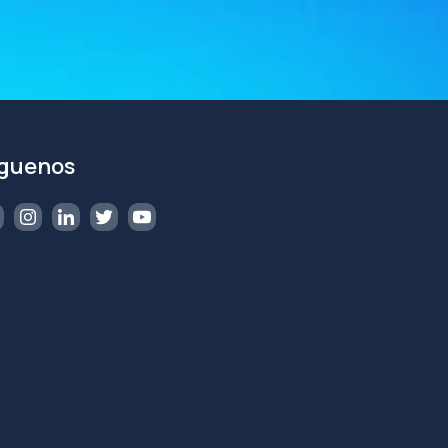
íguenos