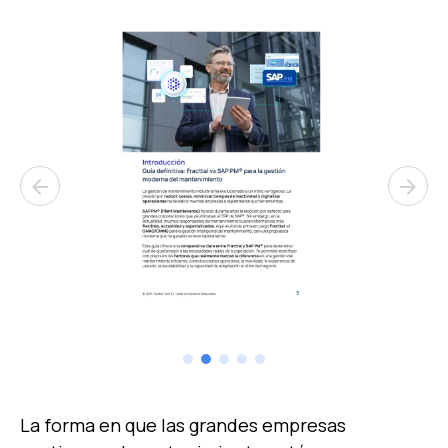
arrow_back
arrow_forward
La forma en que las grandes empresas