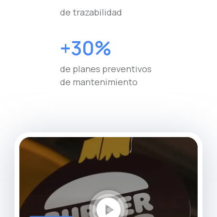
de trazabilidad
+30%
de planes preventivos
de mantenimiento
play_circle