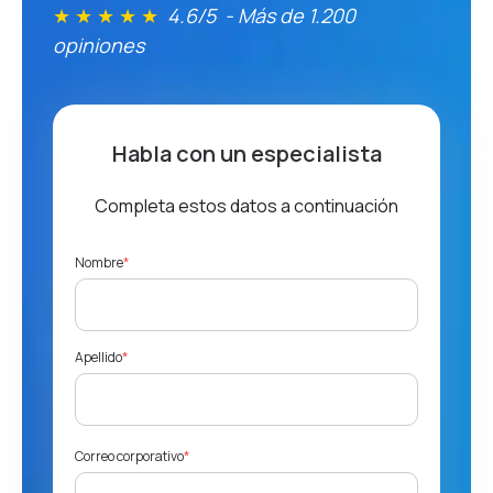
★ ★ ★ ★ ★
4.6/5 - Más de 1.200
opiniones
Habla con un especialista
Completa estos datos a continuación
Nombre
*
Apellido
*
Correo corporativo
*