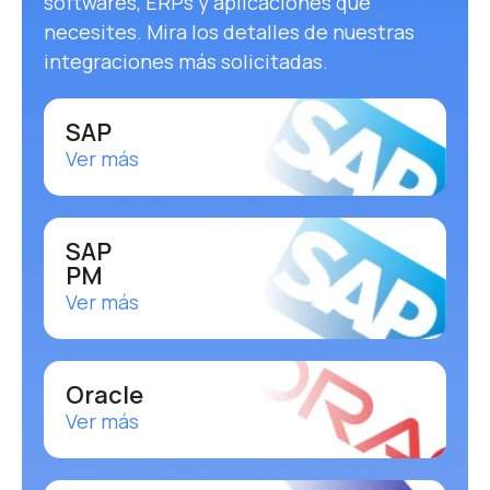
softwares, ERPs y aplicaciones que
necesites. Mira los detalles de nuestras
integraciones más solicitadas.
SAP
Ver más
SAP
PM
Ver más
Oracle
Ver más