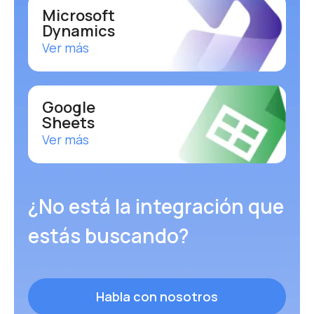
Microsoft
Dynamics
Ver más
Google
Sheets
Ver más
¿No está la integración que
estás buscando?
Habla con nosotros