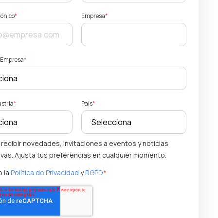
rónico
*
Empresa
*
a Empresa
*
ustria
*
País
*
 recibir novedades, invitaciones a eventos y noticias
ivas. Ajusta tus preferencias en cualquier momento.
 la
Política de Privacidad
y
RGPD
*