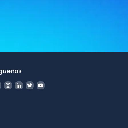
íguenos