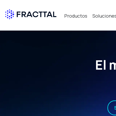
Productos
Solucione
Qué bus
El 