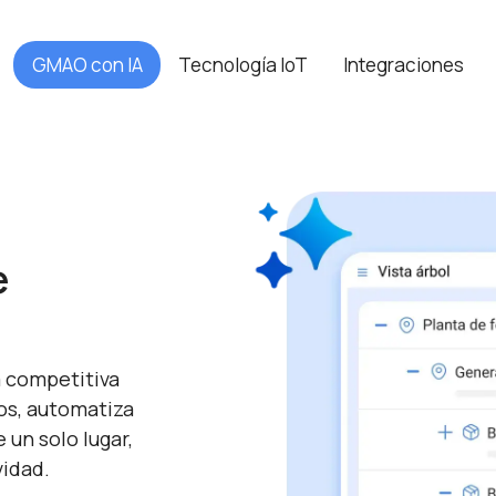
GMAO con IA
Tecnología IoT
Integraciones
e
 competitiva
os, automatiza
 un solo lugar,
idad.