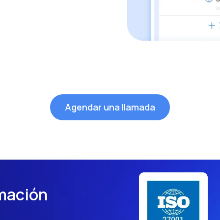
Agendar una llamada
rmación