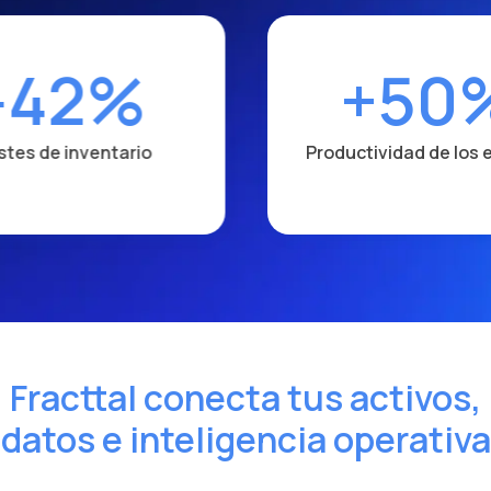
-42%
+50
stes de inventario
Productividad de los 
Fracttal conecta tus activos,
datos e inteligencia operativa