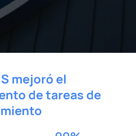
S mejoró el
ento de tareas de
imiento