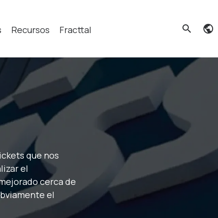
search
s
Recursos
Fracttal
cas?
ickets que nos
izar el
 mejorado cerca de
obviamente el