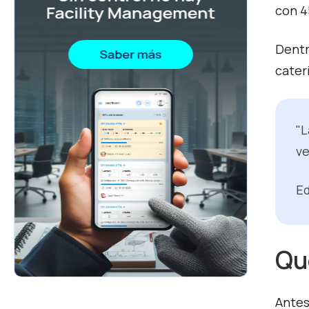
con 4
Dentr
cater
"L
ve
Ed
Qu
Antes