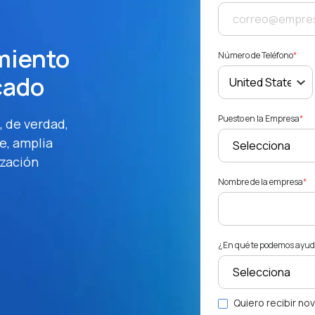
miento
Número de Teléfono
*
cado
Puesto en la Empresa
*
, de verdad,
e, amplia
ización
Nombre de la empresa
*
¿En qué te podemos ayu
Quiero recibir no