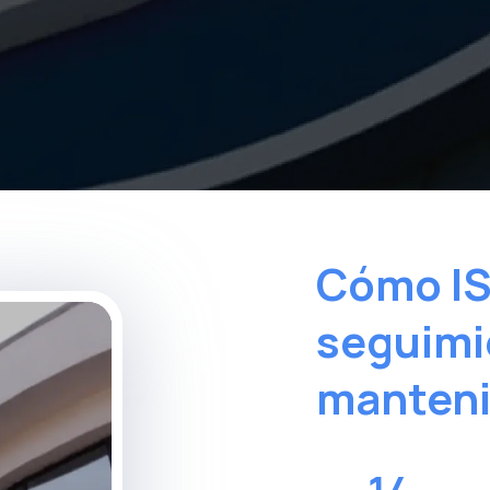
Cómo IS
seguimi
manten