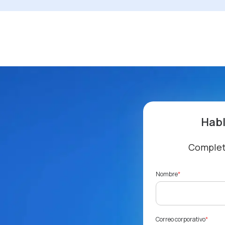
Habl
Completa
Nombre
*
Correo corporativo
*