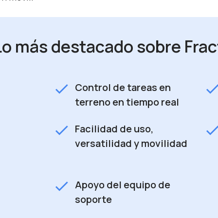
Lo más destacado sobre Fract
check
chec
Control de tareas en
terreno en tiempo real
check
chec
Facilidad de uso,
versatilidad y movilidad
check
Apoyo del equipo de
soporte