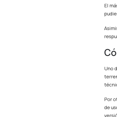
El má
pudie
Asimi
respu
Có
Uno d
terre
técni
Por o
de us
versi