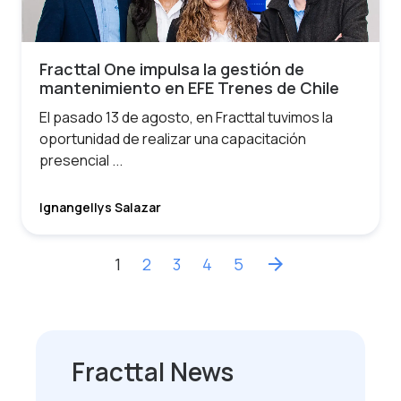
Fracttal One impulsa la gestión de
mantenimiento en EFE Trenes de Chile
El pasado 13 de agosto, en Fracttal tuvimos la
oportunidad de realizar una capacitación
presencial ...
Ignangellys Salazar
1
2
3
4
5
arrow_forward
Fracttal News