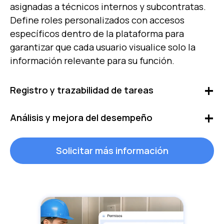
asignadas a técnicos internos y subcontratas.
Define roles personalizados con accesos
específicos dentro de la plataforma para
garantizar que cada usuario visualice solo la
información relevante para su función.
Registro y trazabilidad de tareas
Automatiza el seguimiento de órdenes de
Análisis y mejora del desempeño
trabajo y supervisa en tiempo real quién,
cuándo y cómo se ejecutan. Garantiza que las
Evalúa el desempeño analizando tiempos de
Solicitar más información
OT se realicen correctamente, siguiendo los
respuesta, cumplimiento de tareas y eficiencia
procesos establecidos, asegurando el
operativa. Accede a métricas clave para
cumplimiento de cada paso necesario.
optimizar la gestión del mantenimiento y
garantizar un servicio de calidad en tus
instalaciones.