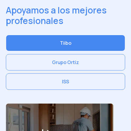
Apoyamos a los mejores
profesionales
Tiibo
Grupo Ortiz
ISS