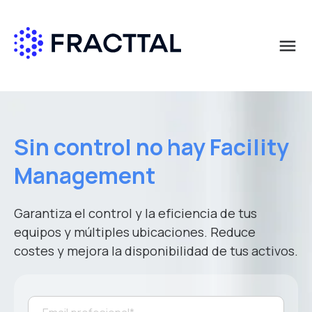
menu
Qué buscas?
Solicita más información
Solicita más información
Solicita más información
Solicita más información
Solicita más información
Nombre
Nombre
Nombre
Nombre
Nombre
*
*
*
*
*
Sin control no hay Facility
Management
Apellido
Apellido
Apellido
Apellido
Apellido
*
*
*
*
*
Garantiza el control y la eficiencia de tus
equipos y múltiples ubicaciones. Reduce
Correo empresa
Correo empresa
Correo empresa
Correo empresa
Correo empresa
*
*
*
*
*
costes y mejora la disponibilidad de tus activos.
País
País
País
País
País
*
*
*
*
*