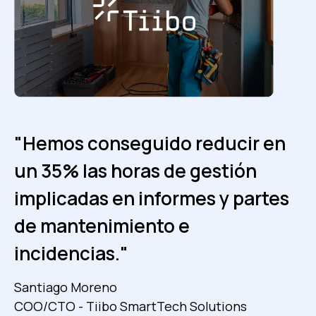
"Hemos conseguido reducir en
"Los informes mensuales solían
"El tiempo de respuesta a los
un 35% las horas de gestión
tardar una semana en
tickets de nuestros clientes ha
implicadas en informes y partes
prepararse. Con Fracttal, estos
mejorado un 30%."
de mantenimiento e
informes están listos en 1 día, lo
Eduardo Fuentes
incidencias."
que supone una mejora del
Administrador de software – ISS
86%."
Santiago Moreno
COO/CTO - Tiibo SmartTech Solutions
Ver caso de éxito