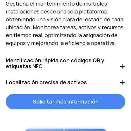
Gestiona el mantenimiento de múltiples
instalaciones desde una sola plataforma,
obteniendo una visión clara del estado de cada
ubicación. Monitorea tareas, activos y recursos
en tiempo real, optimizando la asignación de
equipos y mejorando la eficiencia operativa.
Identificación rápida con códigos QR y
etiquetas NFC
Accede de forma inmediata a la información de
Localización precisa de activos
cada equipo escaneando un código desde un
móvil o tablet, facilitando el acceso a datos,
Rastrea la ubicación exacta de tus activos en
Solicitar más información
historiales de mantenimiento y órdenes de
cualquier momento y desde cualquier lugar.
trabajo sin necesidad de búsquedas manuales.
Con tecnología de geolocalización, obtén
visibilidad total sobre el movimiento y
distribución de equipos, ahorrando tiempo y