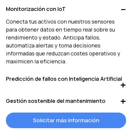
Monitorización con IoT
Conecta tus activos con nuestros sensores
para obtener datos en tiempo real sobre su
rendimiento y estado. Anticipa fallos,
automatiza alertas y toma decisiones
informadas que reduzcan costes operativos y
maximicen la eficiencia.
Predicción de fallos con Inteligencia Artificial
Adopta estrategias de mantenimiento
Gestión sostenible del mantenimiento
predictivo que te permitan anticiparte a fallos
antes de que ocurran, evitando costosas
Implementa prácticas de mantenimiento
Solicitar más información
reparaciones. Extiende la vida útil de los
alineadas con la sostenibilidad. Reduce el
activos, optimiza la planificación de recursos y
consumo energético y los recursos