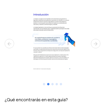
arrow_back
arrow_forward
¿Qué encontrarás en esta guía?