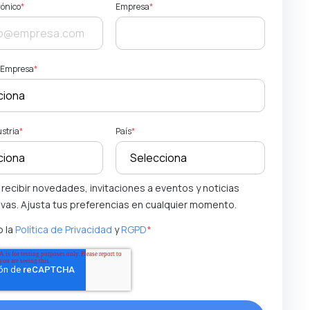
rónico
*
Empresa
*
a Empresa
*
ustria
*
País
*
 recibir novedades, invitaciones a eventos y noticias
ivas. Ajusta tus preferencias en cualquier momento.
 la
Política de Privacidad
y
RGPD
*