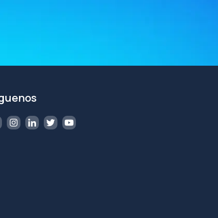
íguenos