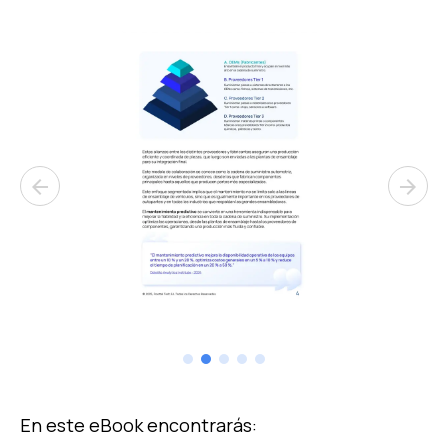
arrow_back
arrow_forward
En este eBook encontrarás: