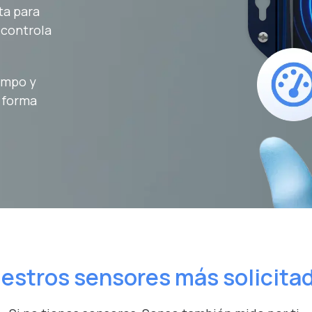
ta para
 controla
campo y
 forma
estros sensores más solicita