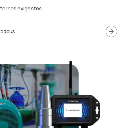
ntornos exigentes.
arrow_forward
odbus