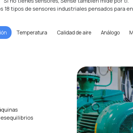
Si no tienes sensores, Sense también mide por ti.
 18 tipos de sensores industriales pensados para e
ión
Temperatura
Calidad de aire
Análogo
M
áquinas
desequilibrios