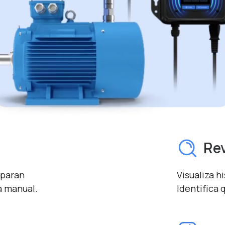
Rev
sparan
Visualiza h
a manual.
Identifica