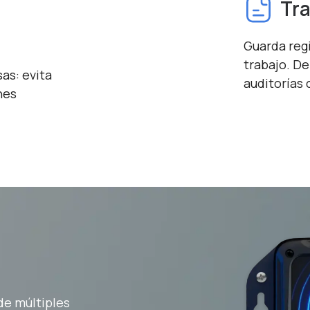
Tra
Guarda regi
trabajo. D
as: evita
auditorías 
nes
de múltiples