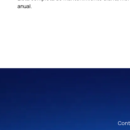
anual.
Cont