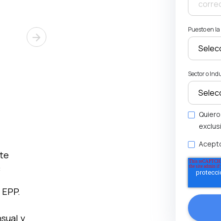
Puesto en l
arrow_forward
Sector o Ind
Quiero
exclus
Acepto
ste
:
 EPP.
sual y