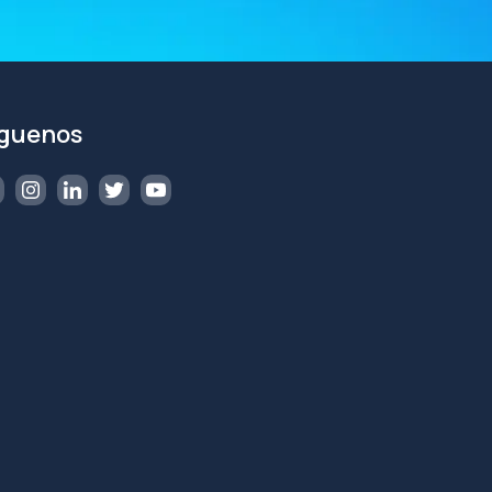
íguenos