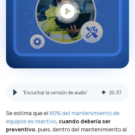
play_circle
”Escuchar la versión de audio”
20
:
37
Se estima que el
80% del mantenimiento de
equipos es reactivo
,
cuando debería ser
preventivo
, pues, dentro del mantenimiento al