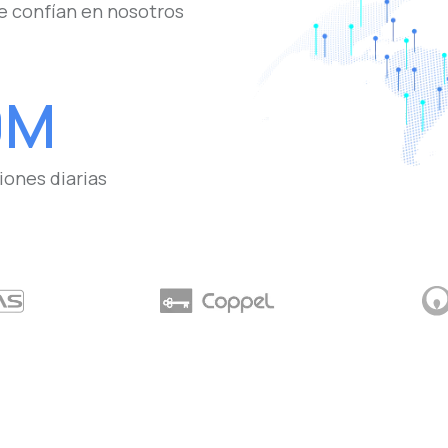
e confían en nosotros
0M
iones diarias