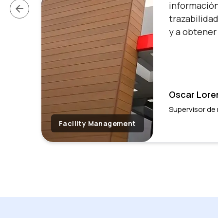
información 
arrow_back
trazabilida
y a obtener
Oscar Lore
Supervisor de
Facility Management