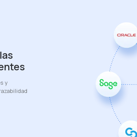
las
ientes
s y
razabilidad