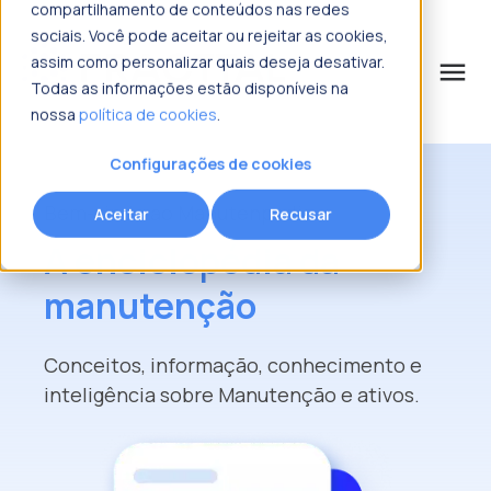
compartilhamento de conteúdos nas redes
sociais. Você pode aceitar ou rejeitar as cookies,
assim como personalizar quais deseja desativar.
menu
Todas as informações estão disponíveis na
nossa
política de cookies
.
o que procura?
Configurações de cookies
Bem-vindo ao Manutenpedia
Aceitar
Recusar
A enciclopédia da
manutenção
Conceitos, informação, conhecimento e
inteligência sobre Manutenção e ativos.