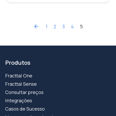
arrow_back
1
2
3
4
5
Produtos
Fracttal One
Fracttal Sense
Consultar preços
Integrações
Casos de Sucesso