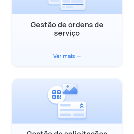
Gestão de ordens de
serviço
Ver mais
trending_flat
Gestão de solicitações