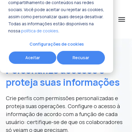
compartilhamento de conteúdos nas redes
sociais. Você pode aceitar ou rejeitar as cookies,
assim como personalizar quais deseja desativar.
menu
Todas as informações estão disponíveis na
nossa
política de cookies
.
o que procura?
Configurações de cookies
Aceitar
Recusar
Fracttal One
> Gestão de usuários
Personalize acessos e
proteja suas informações
Crie perfis com permissões personalizadas e
proteja suas operações. Configure o acesso à
informação de acordo com a função de cada
usuário: certifique-se de que os colaboradores
só vejam o que precisam.