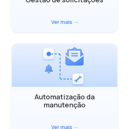
Ver mais
trending_flat
Automatização da
manutenção
Ver mais
trending_flat