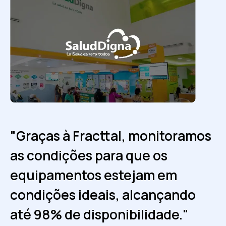
"Graças à Fracttal, monitoramos
"Com a Fracttal, alcançamos
as condições para que os
70% de manutenção preventiva
equipamentos estejam em
em comparação com 30%
condições ideais, alcançando
corretiva, e continuamos
até 98% de disponibilidade."
avançando para uma