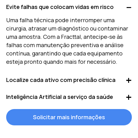
Evite falhas que colocam vidas em risco
Uma falha técnica pode interromper uma
cirurgia, atrasar um diagnóstico ou contaminar
uma amostra. Com a Fracttal, antecipe-se às
falhas com manutenção preventiva e análise
contínua, garantindo que cada equipamento
esteja pronto quando mais for necessário.
Localize cada ativo com precisão clínica
Na
área
da saúde, perder o rastreamento de
Inteligência Artificial a serviço da saúde
equipamentos médicos pode afetar a operação
e gerar altos custos. Usando QR Codes,
Com a Fracttal AI, você registra ocorrências,
Solicitar mais informações
sensores IoT e tecnologia RFID, você saberá
consulta o status dos equipamentos e gera
exatamente onde está cada ativo, evitando
ordens de serviço sem precisar acessar o
roubos ou extravios, e mantendo controle total
sistema, apenas com uma mensagem ou um