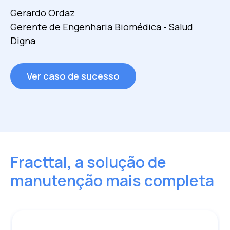
programação ainda maior."
Gerardo Ordaz
Gerente
de Engenharia Biomédica
- Salud
Jorge Medrano
Digna
Gerente - FME Group
Ver caso de sucesso
Fracttal, a solução de
manutenção mais completa