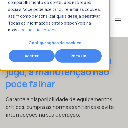
compartilhamento de conteúdos nas redes
sociais. Você pode aceitar ou rejeitar as cookies,
assim como personalizar quais deseja desativar.
menu
Todas as informações estão disponíveis na
nossa
política de cookies
.
o que procura?
Solicitar mais informações
Solicitar mais informações
Solicitar mais informações
Solicitar mais informações
Configurações de cookies
Nome
Nome
Nome
Nome
*
*
*
*
Aceitar
Recusar
Quando a saúde está em
jogo, a manutenção não
Sobrenome
Sobrenome
Sobrenome
Sobrenome
*
*
*
*
pode falhar
Email corporativo
Email corporativo
Email corporativo
Email corporativo
*
*
*
*
Garanta a disponibilidade de equipamentos
críticos, cumpra as normas sanitárias e evite
interrupções na sua operação.
Número de telefone
Número de telefone
Número de telefone
Número de telefone
*
*
*
*