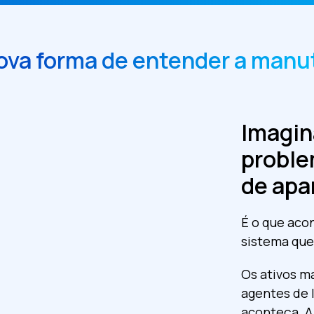
va forma de entender a man
Imagin
proble
de ap
É o que ac
sistema que
Os ativos m
agentes de 
aconteça. A