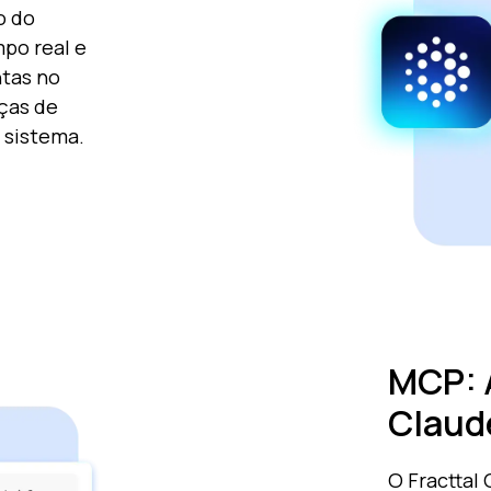
o do
mpo real e
ntas no
eças de
 sistema.
MCP: A
Claud
O Fracttal