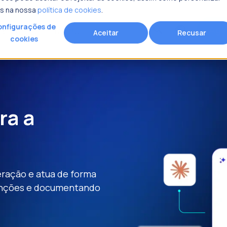
is na nossa
política de cookies
.
nfigurações de
Age
search
Recursos
Fracttal
Aceitar
Recusar
cookies
rocura?
Solicitar mais informações
Nome
*
Sobrenome
*
ra a
Email corporativo
*
s
peração e atua de forma
Número de telefone
*
venções e documentando
Cargo
*