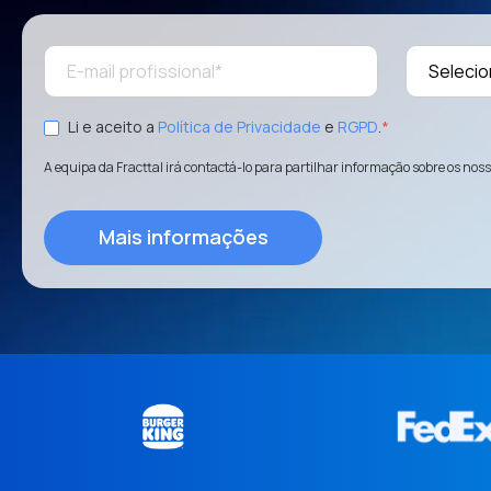
Li e aceito a
Política de Privacidade
e
RGPD
.
*
A equipa da Fracttal irá contactá-lo para partilhar informação sobre os nos