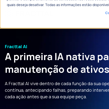
quais deseja desativar. Todas as informações estão disponíve
Co
Produtos
Soluções
o que p
Fracttal AI
A primeira IA nativa pa
manutenção de ativo
A Fracttal AI vive dentro de cada função da sua o
contínua, antecipando falhas, preparando inter
cada ação antes que a sua equipe peça.