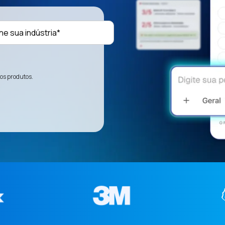
Setor da empresa
*
Quero receber atualizações, convites para eventos e
sos produtos.
notícias exclusivas. Ajuste suas preferências a qualquer
momento.
Li e aceito a
Política de Privacidade
e
RGPD
.
*