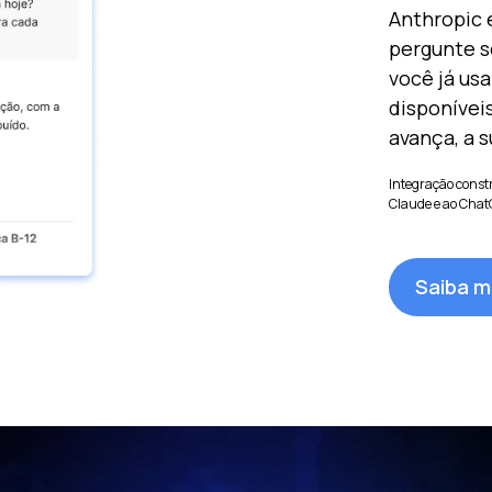
Anthropic 
pergunte s
você já usa
disponívei
avança, a 
Integração const
Claude e ao Chat
Saiba m