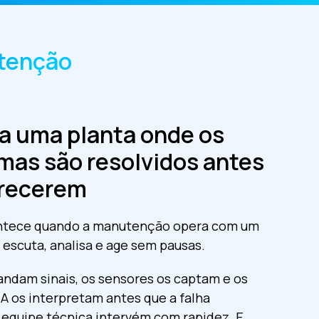
utenção
a uma planta onde os
mas são resolvidos antes
arecerem
ontece quando a manutenção opera com um
 escuta, analisa e age sem pausas.
andam sinais, os sensores os captam e os
IA os interpretam antes que a falha
 equipe técnica intervém com rapidez. E,