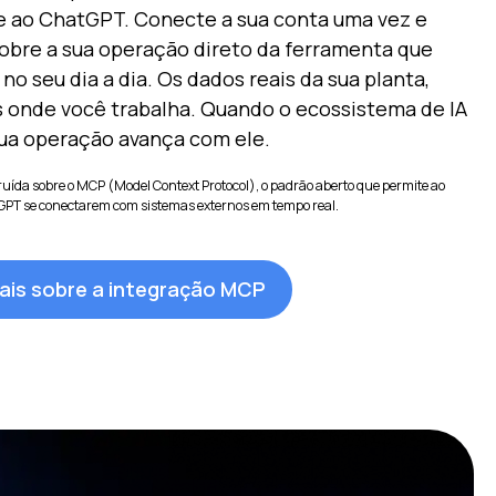
e ao ChatGPT. Conecte a sua conta uma vez e
obre a sua operação direto da ferramenta que
 no seu dia a dia. Os dados reais da sua planta,
s onde você trabalha. Quando o ecossistema de IA
sua operação avança com ele.
ruída sobre o MCP (Model Context Protocol), o padrão aberto que permite ao
GPT se conectarem com sistemas externos em tempo real.
ais sobre a integração MCP