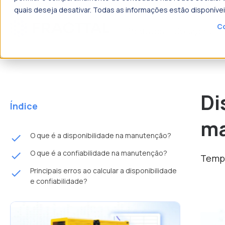
quais deseja desativar. Todas as informações estão disponíve
Co
Produtos
Soluções
o que p
Di
Índice
m
O que é a disponibilidade na manutenção?
done
O que é a confiabilidade na manutenção?
done
Tempo
Principais erros ao calcular a disponibilidade
done
e confiabilidade?