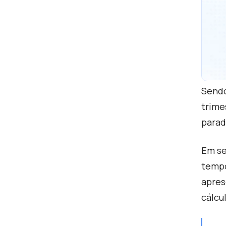
Sendo
trime
parad
Em se
tempo
apres
cálcu