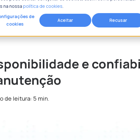
is na nossa
política de cookies
.
nfigurações de
Age
search
Recursos
Fracttal
Aceitar
Recusar
cookies
rocura?
sponibilidade e confiab
anutenção
 de leitura: 5 min.