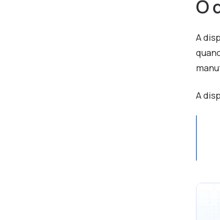
O 
A dis
quand
manut
A dis