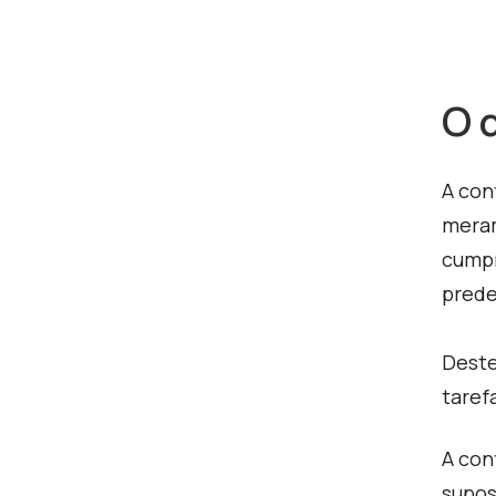
O 
A con
meram
cumpr
prede
Deste
taref
A con
supos