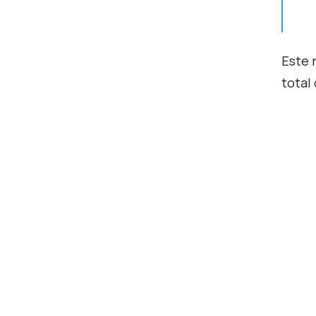
Este 
total