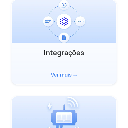
Integrações
Ver mais
trending_flat