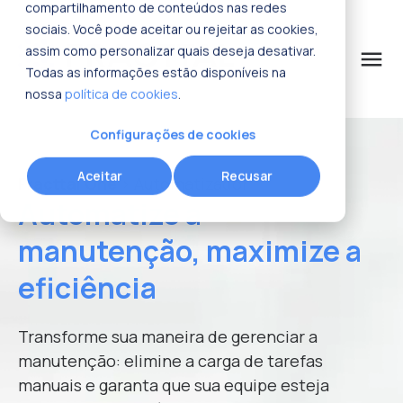
compartilhamento de conteúdos nas redes
sociais. Você pode aceitar ou rejeitar as cookies,
assim como personalizar quais deseja desativar.
menu
Todas as informações estão disponíveis na
nossa
política de cookies
.
o que procura?
Configurações de cookies
Aceitar
Recusar
Fracttal One
> Automatizador
Automatize a
manutenção, maximize a
eficiência
Transforme sua maneira de gerenciar a
manutenção: elimine a carga de tarefas
manuais e garanta que sua equipe esteja