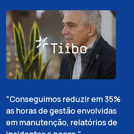
"Conseguimos reduzir em 35%
"A digitalização dos nossos
"O Fracttal nos permitiu
as horas de gestão envolvidas
processos nos permitiu reduzir
centralizar informações e
em manutenção, relatórios de
significativamente o tempo de
automatizar muitos processos.