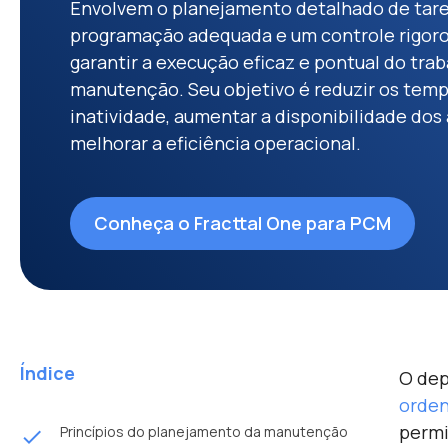
Envolvem o planejamento detalhado de tare
programação adequada e um controle rigoro
garantir a execução eficaz e pontual do tra
manutenção. Seu objetivo é reduzir os tem
inatividade, aumentar a disponibilidade dos 
melhorar a eficiência operacional.
Conheça o Fracttal One para PCM
Índice
O dep
orden
permi
Princípios do planejamento da manutenção
done