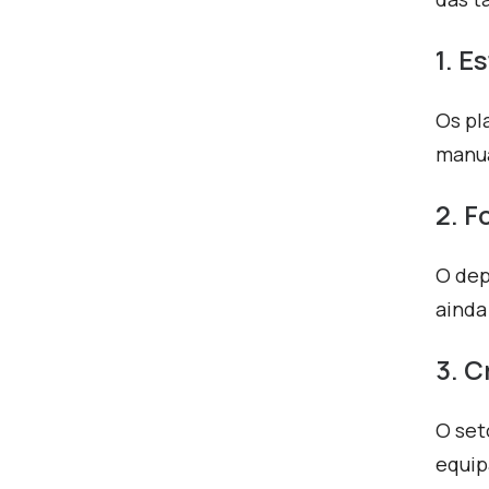
1. 
Os pl
manua
2. F
O dep
ainda
3. C
O set
equip