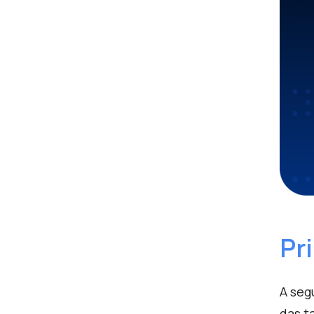
Pr
A
segu
das t