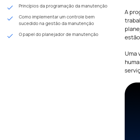
Princípios da programação da manutenção
done
A pro
Como implementar um controle bem
done
traba
sucedido na gestão da manutenção
plane
O papel do planejador de manutenção
done
estão
Uma v
human
servi