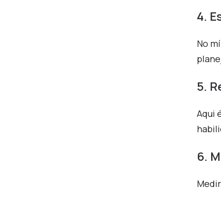
4. E
No mí
plane
5. 
A
qui 
habil
6. 
M
edi