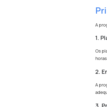
Pr
A pro
1. P
Os pl
horas
2. E
A pro
adequ
3. P