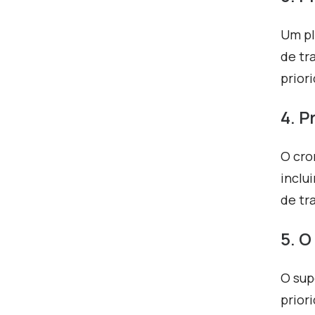
Um pl
de tr
prior
4. P
O cro
inclu
de tr
5. 
O sup
prior