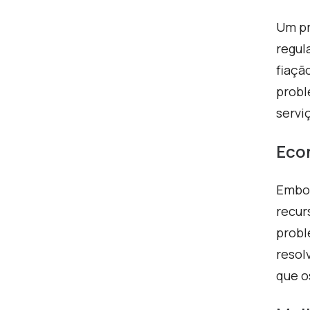
Um pr
regul
fiaçã
probl
servi
Eco
Embor
recur
probl
resol
que o