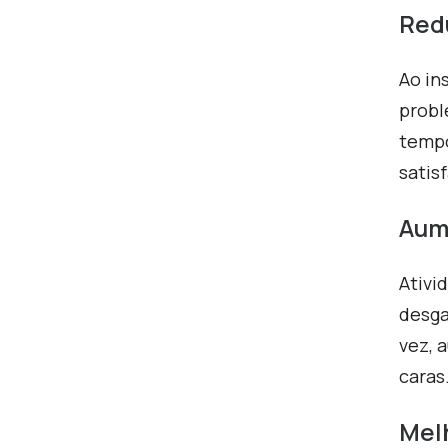
Red
Ao in
probl
tempo
satis
Aum
Ativi
desga
vez, 
caras
Mel