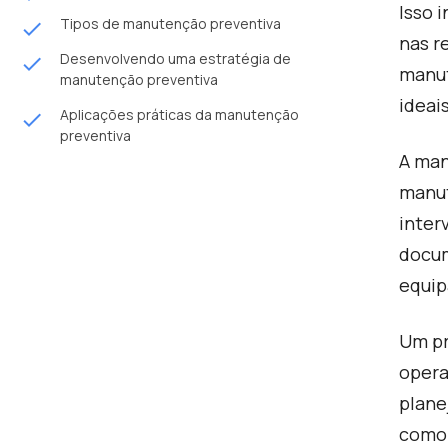
Isso 
Tipos de manutenção preventiva
done
nas r
Desenvolvendo uma estratégia de
done
manut
manutenção preventiva
ideai
Aplicações práticas da manutenção
done
preventiva
A man
manut
inter
docum
equip
Um pr
opera
plane
com