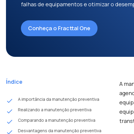
falhas de equipamentos e otimizar o desem
Conheça o Fracttal One
Índice
A man
agend
A importância da manutenção preventiva
done
equip
Realizando a manutenção preventiva
done
equip
Comparando a manutenção preventiva
trans
done
Desvantagens da manutenção preventiva
done