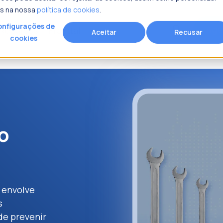
is na nossa
política de cookies
.
nfigurações de
Age
search
Recursos
Fracttal
Aceitar
Recusar
cookies
rocura?
o
 envolve
s
de prevenir