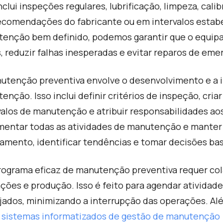
inclui inspeções regulares, lubrificação, limpeza, c
ecomendações do fabricante ou em intervalos estab
enção bem definido, podemos garantir que o equip
s, reduzir falhas inesperadas e evitar reparos de eme
utenção preventiva envolve o desenvolvimento e a
enção. Isso inclui definir critérios de inspeção, cri
valos de manutenção e atribuir responsabilidades a
entar todas as atividades de manutenção e manter re
amento, identificar tendências e tomar decisões b
ograma eficaz de manutenção preventiva requer co
ções e produção. Isso é feito para agendar ativida
jados, minimizando a interrupção das operações. Além
o
sistemas informatizados de gestão de manutenção