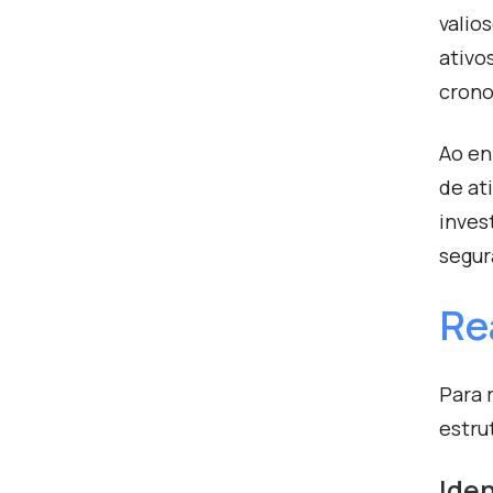
valio
ativo
cron
Ao en
de at
inves
segur
Re
Para 
estru
Ide