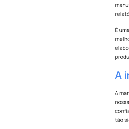
manut
relat
É uma
melho
elabo
produ
A 
A man
nossa
confi
tão si