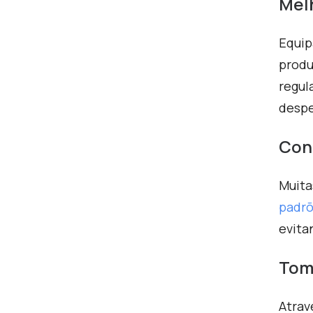
Melh
Equip
produ
regul
despe
Con
Muita
padr
evita
Tom
Atrav