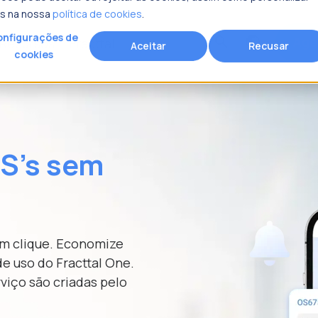
is na nossa
política de cookies
.
nfigurações de
Age
search
Recursos
Fracttal
Aceitar
Recusar
cookies
rocura?
OS's sem
m clique. Economize
e uso do Fracttal One.
viço são criadas pelo