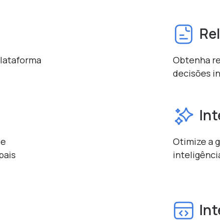
Rel
plataforma
Obtenha re
decisões i
Int
de
Otimize a 
pais
inteligênci
In