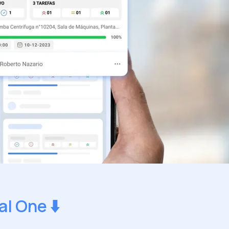
l One ⬇️