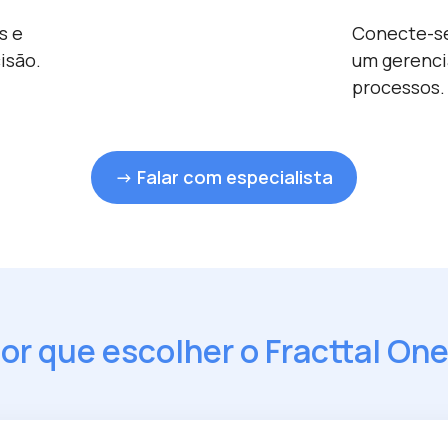
s e
Conecte-se
isão.
um gerenci
processos.
→ Falar com especialista
or que escolher o Fracttal On