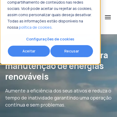
compartilhamento de conteúdos nas redes
sociais. Você pode aceitar ou rejeitar as cookies,
assim como personalizar quais deseja desativar.
menu
Todas as informações estão disponíveis na
nossa
política de cookies
.
o que procura?
Solicitar mais informações
Solicitar mais informações
Solicitar mais informações
Solicitar mais informações
Configurações de cookies
Nome
Nome
Nome
Nome
*
*
*
*
Aceitar
Recusar
Tecnologia avançada para
manutenção de energias
Sobrenome
Sobrenome
Sobrenome
Sobrenome
*
*
*
*
renováveis
Email corporativo
Email corporativo
Email corporativo
Email corporativo
*
*
*
*
Aumente a eficiência dos seus ativos e reduza o
tempo de inatividade garantindo uma operação
contínua e sem problemas.
Número de telefone
Número de telefone
Número de telefone
Número de telefone
*
*
*
*