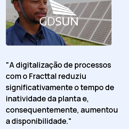
"A digitalização de processos
"O Fracttal nos facilita analisar e
com o Fracttal reduziu
reportar o desempenho. Agora
significativamente o tempo de
todas as informações estão
inatividade da planta e,
centralizadas, e temos maior
consequentemente, aumentou
visibilidade da realidade
a disponibilidade."
operacional da planta."