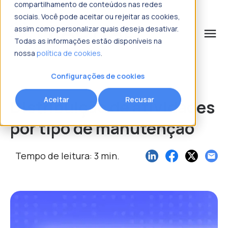
compartilhamento de conteúdos nas redes
sociais. Você pode aceitar ou rejeitar as cookies,
assim como personalizar quais deseja desativar.
menu
Todas as informações estão disponíveis na
nossa
política de cookies
.
o que procura?
Configurações de cookies
Aceitar
Recusar
Distribuição de atividades
por tipo de manutenção
Tempo de leitura: 3 min.