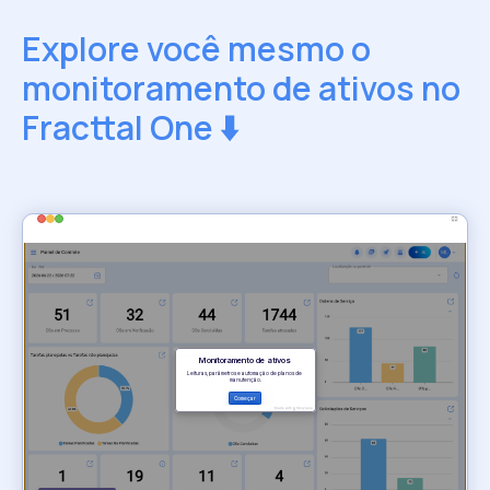
Explore você mesmo o
monitoramento
de ativos no
Fracttal One ⬇️