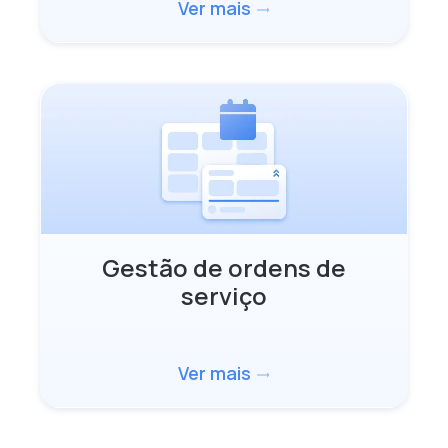
Ver mais
trending_flat
Gestão de ordens de
serviço
Ver mais
trending_flat