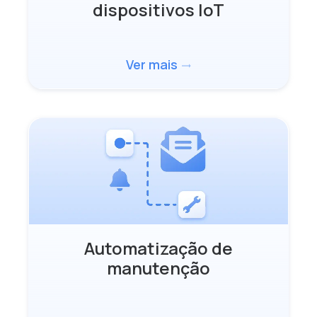
dispositivos IoT
Ver mais
trending_flat
Automatização de
manutenção