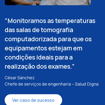
"Monitoramos as temperaturas
"A implementação de uma
"Da disponibilidade de máquinas
das salas de tomografia
solução de monitoramento de
que tínhamos antes, de 62%,
computadorizada para que os
manutenção preditiva 24/7
aumentamos para quase 82%
equipamentos estejam em
permite que falhas sejam
com o Fracttal One."
condições ideais para a
evitadas antes que ocorram."
Luis Felipe Vargas Jaime
realização dos exames."
Gerente da filial Gran Plaza – Happyland
Santiago Moreno
COO/CTO - Tiibo SmartTech Solutions.
César Sánchez
Chefe de serviços de engenharia – Salud Digna
Ver caso de sucesso
Ver caso de sucesso
Ver caso de sucesso