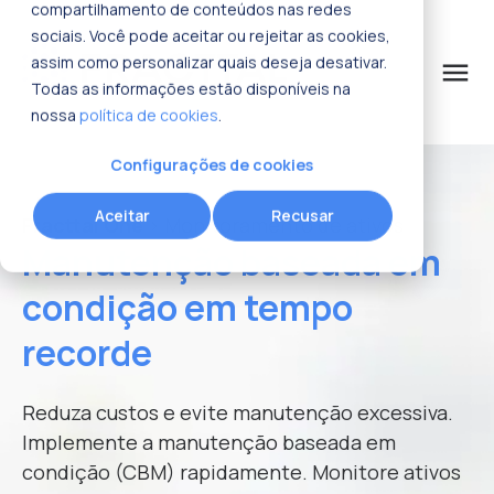
compartilhamento de conteúdos nas redes
sociais. Você pode aceitar ou rejeitar as cookies,
assim como personalizar quais deseja desativar.
menu
Todas as informações estão disponíveis na
nossa
política de cookies
.
o que procura?
Configurações de cookies
Aceitar
Recusar
Fracttal One
> Monitoramento de ativos
Manutenção baseada em
condição em tempo
recorde
Reduza custos e evite manutenção excessiva.
Implemente a manutenção baseada em
condição (CBM) rapidamente. Monitore ativos