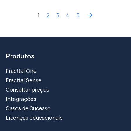
1
2
3
4
5
arrow_forward
Produtos
Fracttal One
Fracttal Sense
Consultar preços
Integrações
Casos de Sucesso
Licenças educacionais