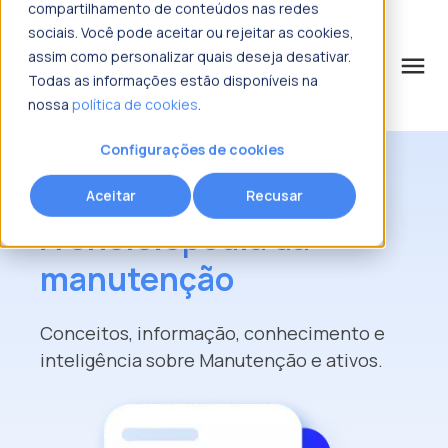
compartilhamento de conteúdos nas redes
sociais. Você pode aceitar ou rejeitar as cookies,
assim como personalizar quais deseja desativar.
menu
Todas as informações estão disponíveis na
nossa
política de cookies
.
o que procura?
Configurações de cookies
Bem-vindo ao Manutenpedia
Aceitar
Recusar
A enciclopédia da
manutenção
Conceitos, informação, conhecimento e
inteligência sobre Manutenção e ativos.