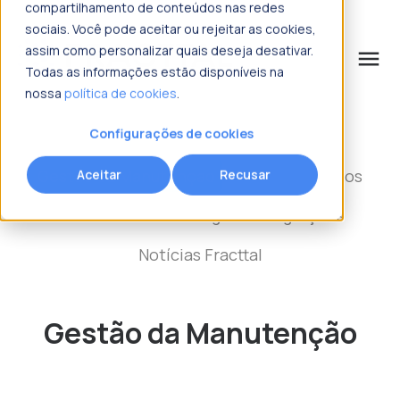
compartilhamento de conteúdos nas redes
sociais. Você pode aceitar ou rejeitar as cookies,
assim como personalizar quais deseja desativar.
menu
Todas as informações estão disponíveis na
nossa
política de cookies
.
o que procura?
Configurações de cookies
Gestão da Manutenção
Gestão de Ativos
Aceitar
Recusar
Indústrias
Tecnologia
Integrações
Notícias Fracttal
Gestão da Manutenção