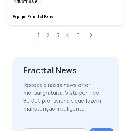
indústrias e ...
Equipe Fracttal Brasil
1
2
3
4
5
arrow_forward
Fracttal News
Receba a nossa newsletter
mensal gratuita. Vista por + de
80.000 profissionais que fazem
manutenção inteligente.