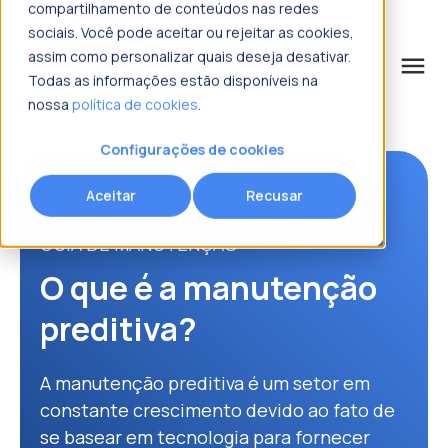
compartilhamento de conteúdos nas redes
sociais. Você pode aceitar ou rejeitar as cookies,
assim como personalizar quais deseja desativar.
menu
Todas as informações estão disponíveis na
nossa
política de cookies
.
o que procura?
Configurações de cookies
Aceitar
Recusar
GUIA DE MANUTENÇÃO
O que é a manutenção
preditiva?
A manutenção preditiva é um setor em
constante crescimento devido ao fato de
se basear em tecnologia para fornecer