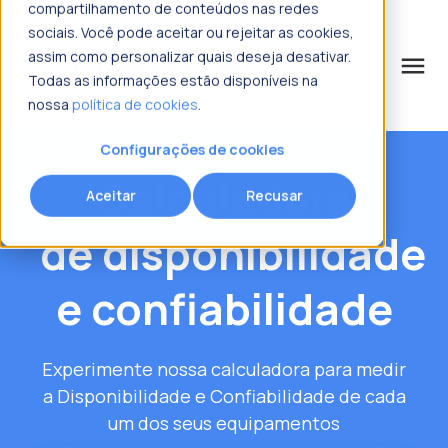
compartilhamento de conteúdos nas redes
sociais. Você pode aceitar ou rejeitar as cookies,
assim como personalizar quais deseja desativar.
menu
Todas as informações estão disponíveis na
nossa
política de cookies
.
o que procura?
Configurações de cookies
Calculadora
Aceitar
Recusar
de disponibilidade
e confiabilidade
Experimente nossa calculadora para medir
a Disponibilidade e Confiabilidade de cada
um dos seus equipamentos