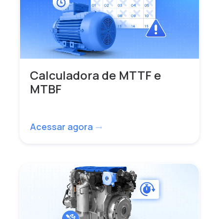
Calculadora de MTTF e
MTBF
Acessar agora
trending_flat