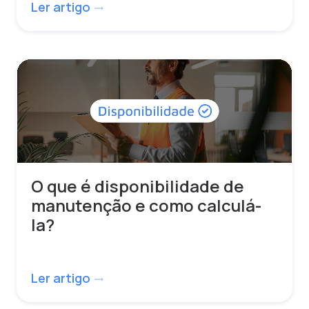
Ler artigo
trending_flat
O que é disponibilidade de
manutenção e como calculá-
la?
Ler artigo
trending_flat