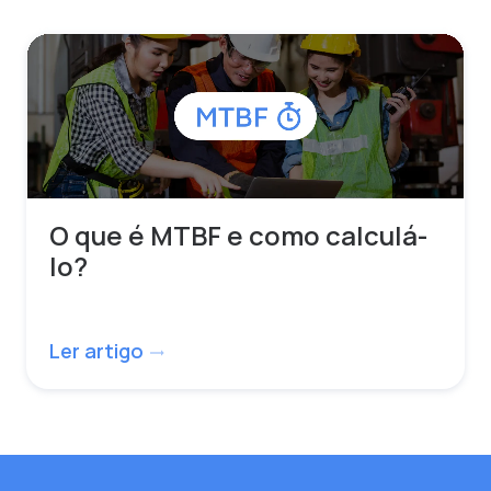
O que é MTBF e como calculá-
lo?
Ler artigo
trending_flat