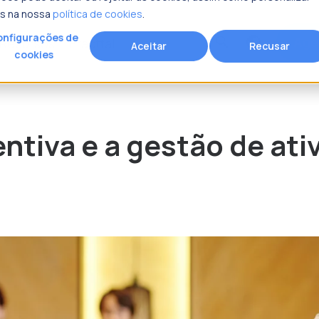
is na nossa
política de cookies
.
nfigurações de
Age
search
Recursos
Fracttal
Aceitar
Recusar
cookies
rocura?
tiva e a gestão de ati