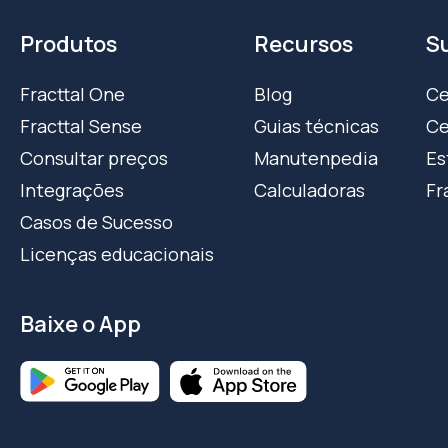
Produtos
Recursos
S
Fracttal One
Blog
Ce
Fracttal Sense
Guias técnicas
Ce
Consultar preços
Manutenpedia
Es
Integrações
Calculadoras
Fr
Casos de Sucesso
Licenças educacionais
Baixe o App