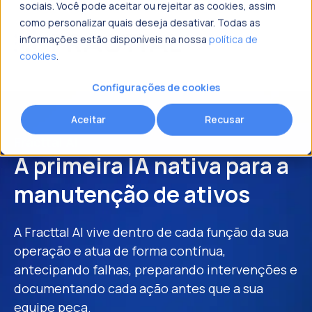
sociais. Você pode aceitar ou rejeitar as cookies, assim
como personalizar quais deseja desativar. Todas as
informações estão disponíveis na nossa
política de
cookies
.
o que procura?
Solicitar mais informações
Configurações de cookies
Nome
*
Aceitar
Recusar
Fracttal AI
A primeira IA nativa para a
Sobrenome
*
manutenção de ativos
A Fracttal AI vive dentro de cada função da sua
Email corporativo
*
operação e atua de forma contínua,
antecipando falhas, preparando intervenções e
documentando cada ação antes que a sua
Número de telefone
*
equipe peça.