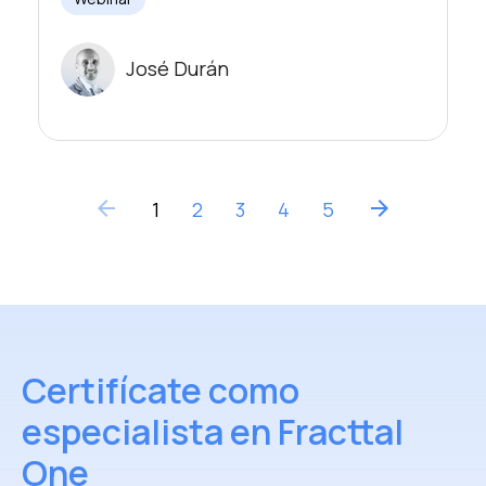
José Durán
arrow_back
arrow_forward
1
2
3
4
5
Certifícate como
especialista en Fracttal
One