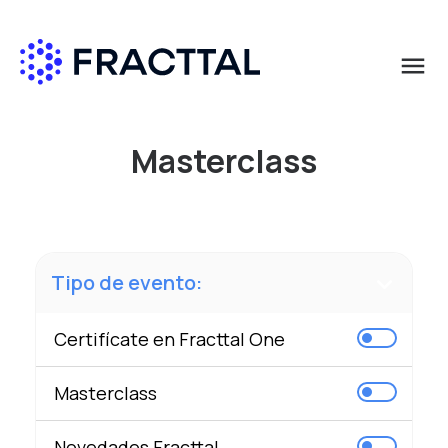
menu
Qué buscas?
Masterclass
Tipo de evento:
Certifícate en Fracttal One
Masterclass
Novedades Fracttal