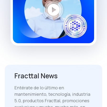
play_circle
Fracttal News
Entérate de lo último en
mantenimiento, tecnología, industria
5.0, productos Fracttal, promociones
exclusivas y mucho, mucho más, en