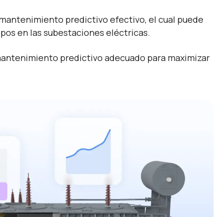
TS especialistas SAS de C.V. a tratar mis datos de
n mantenimiento predictivo efectivo, el cual puede
acuerdo con su
política de privacidad
.
*
ipos en las subestaciones eléctricas.
mantenimiento predictivo adecuado para maximizar