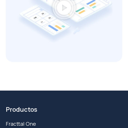
play_circle
Productos
Fracttal One