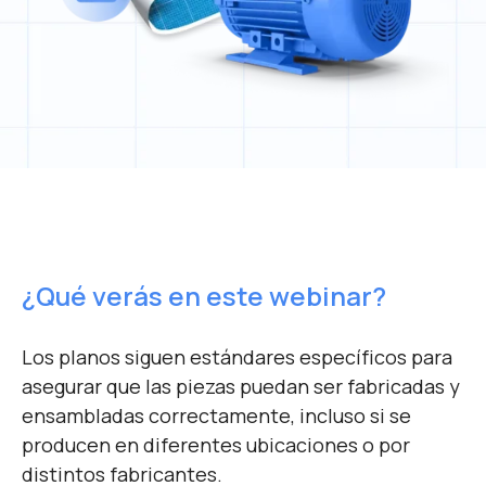
Fracttal y autorizo a Fracttal Tech S.L a
tratar mis datos de acuerdo con su política
de privacidad.
Autorizo a Grupo INGENIA TS
especialistas SAS de C.V. a tratar mis datos
de acuerdo con su
política de privacidad
.
Leer términos y condiciones del webinar
aquí
*
¿Qué verás en este webinar?
Los planos siguen estándares específicos para
asegurar que las piezas puedan ser fabricadas y
ensambladas correctamente, incluso si se
producen en diferentes ubicaciones o por
distintos fabricantes.