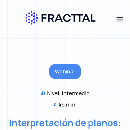
menu
Qué buscas?
Accede al webinar
Nombre
*
Webinar
Apellido
*
Nivel: Intermedio
45 min.
Correo electrónico
*
Interpretación de planos: