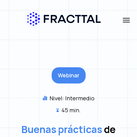
menu
Qué buscas?
Accede al webinar
Nombre
*
Webinar
Apellido
*
Nivel: Intermedio
45 min.
Correo electrónico
*
Buenas prácticas
de