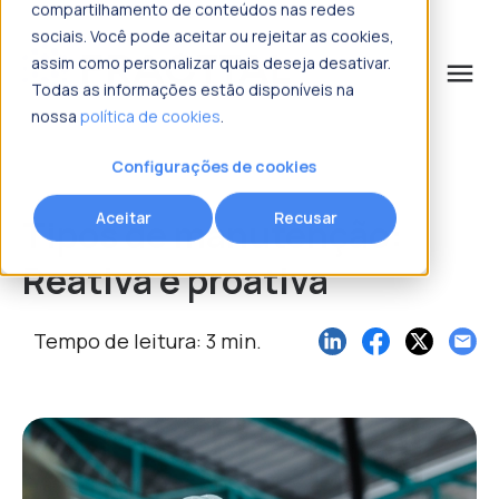
compartilhamento de conteúdos nas redes
sociais. Você pode aceitar ou rejeitar as cookies,
assim como personalizar quais deseja desativar.
menu
Todas as informações estão disponíveis na
nossa
política de cookies
.
o que procura?
Configurações de cookies
Aceitar
Recusar
Tipos de manutenção:
Reativa e proativa
Tempo de leitura: 3 min.