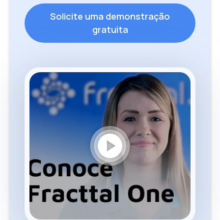
Solicite uma demonstração
gratuita
play_circle