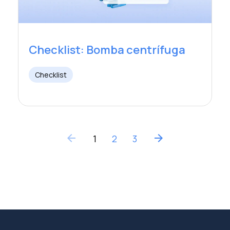
Checklist: Bomba centrífuga
Checklist
arrow_back
arrow_forward
1
2
3