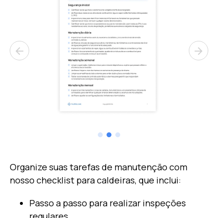
arrow_back
arrow_forward
Organize suas tarefas de manutenção com
nosso checklist para caldeiras, que inclui:
Passo a passo para realizar inspeções
regulares.