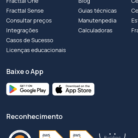
Fracttal One
Blog
Ce
Fracttal Sense
Guias técnicas
Ce
Consultar preços
Manutenpedia
Es
Integrações
Calculadoras
Fr
Casos de Sucesso
Licenças educacionais
Baixe o App
Reconhecimento