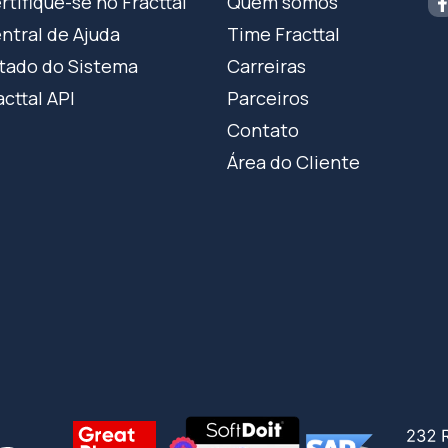
rtifique-se no Fracttal
Quem somos
ntral de Ajuda
Time Fracttal
tado do Sistema
Carreiras
acttal API
Parceiros
Contato
Área do Cliente