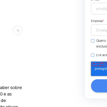
Empresa
*
arrow_forward
Quero 
exclus
Li e ac
saber sobre
0 e as
 de
e ativos