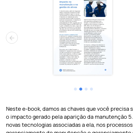
arrow_back
Neste e-book, damos as chaves que você precisa 
o impacto gerado pela aparição da manutenção 5.
novas tecnologias associadas a ela, nos processos
gerenciamento de manutenção e gerenciamento d