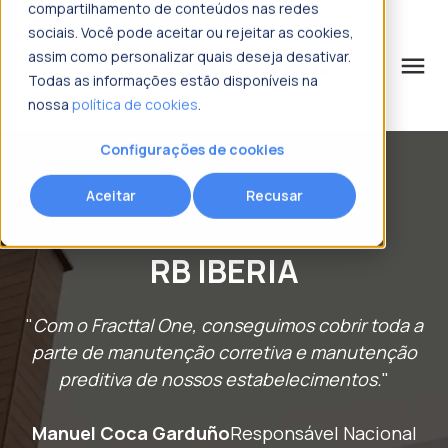
compartilhamento de conteúdos nas redes
sociais. Você pode aceitar ou rejeitar as cookies,
assim como personalizar quais deseja desativar.
menu
Todas as informações estão disponíveis na
nossa
política de cookies
.
o que procura?
Configurações de cookies
Aceitar
Recusar
RB IBERIA
"
Com o Fracttal One, conseguimos cobrir toda a
parte de manutenção corretiva e manutenção
preditiva de nossos estabelecimentos.
"
Manuel Coca Garduño
Responsável Nacional