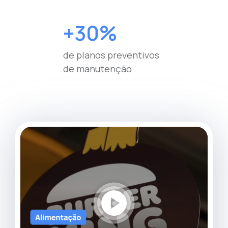
+30%
de planos preventivos
de manutenção
play_circle