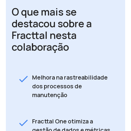
O que mais se
destacou sobre a
Fracttal nesta
colaboração
check
Melhora na rastreabilidade
dos processos de
manutenção
check
Fracttal One otimiza a
gestão de dados e métricas