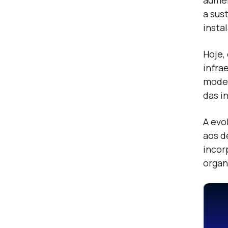
aumen
a sus
insta
Hoje,
infra
moder
das i
A evo
aos d
incor
organ