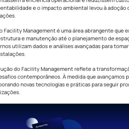
tassem a eficiência operacional e reduzissem custo
tentabilidade e o impacto ambiental levou à adoção 
lações.
 o Facility Management é uma área abrangente que en
estrutura e manutenção até o planejamento de espaç
nos utilizam dados e análises avançadas para tomar
nstalações.
lução do Facility Management reflete a transformaç
esafios contemporâneos. À medida que avançamos par
porando novas tecnologias e práticas para seguir pro
izações.