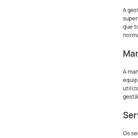
A ges
super
que t
norma
Man
A man
equip
utili
gestã
Ser
Os se