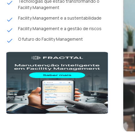
Tecnologias que estão transformando o
done
Facility Management
Facility Management e a sustentabilidade
done
Facility Management e a gestão de riscos
done
O futuro do Facility Management
done