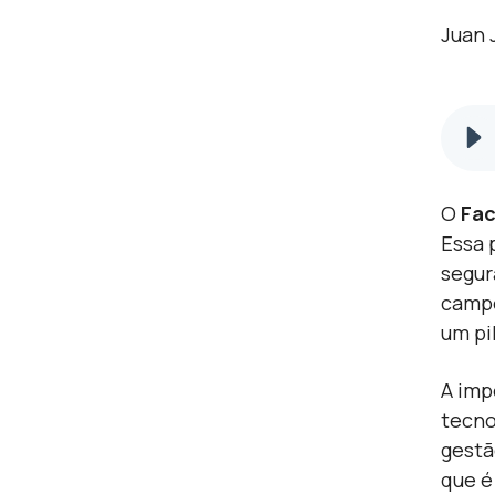
Juan 
O
Fac
Essa 
segur
campo
um pi
A imp
tecno
gestã
que é