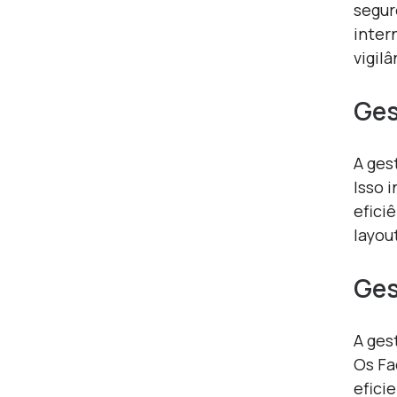
segur
inter
vigil
Ges
A ges
Isso 
efici
layou
Ges
A ges
Os Fa
efici