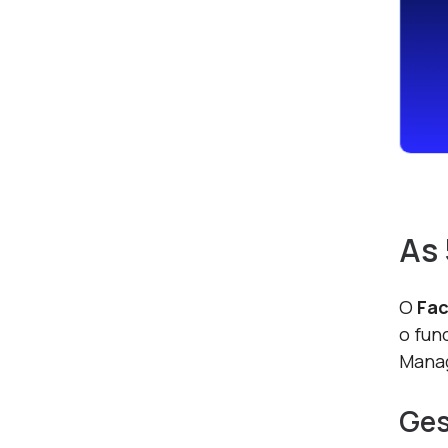
As 
O
Fac
o fun
Mana
Ges