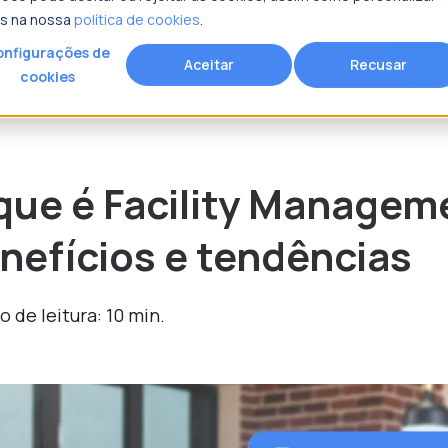
is na nossa
política de cookies
.
nfigurações de
Age
search
Recursos
Fracttal
Aceitar
Recusar
cookies
rocura?
que é Facility Managem
nefícios e tendências
 de leitura: 10 min.