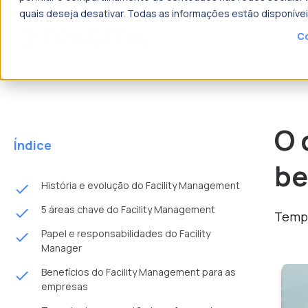
quais deseja desativar. Todas as informações estão disponíve
Co
Produtos
Soluções
o que p
O 
Índice
be
História e evolução do Facility Management
done
5 áreas chave do Facility Management
done
Tempo
Papel e responsabilidades do Facility
done
Manager
Benefícios do Facility Management para as
done
empresas