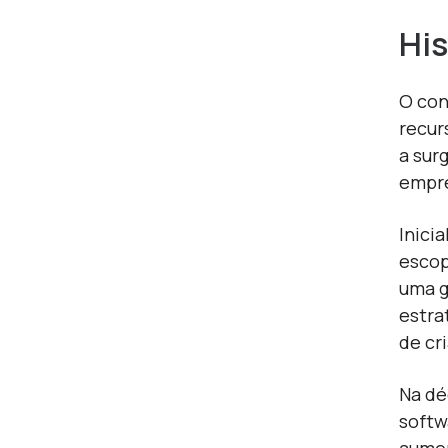
His
O con
recur
a sur
empre
Inici
escop
uma g
estra
de cr
Na dé
softw