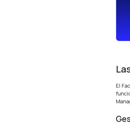
Las
El Fa
funci
Mana
Ges