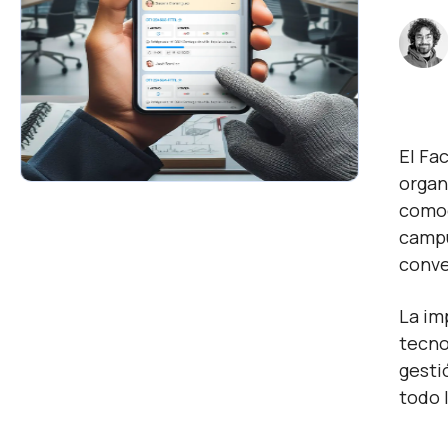
El Fa
organ
comod
campu
conve
La im
tecno
gesti
todo 