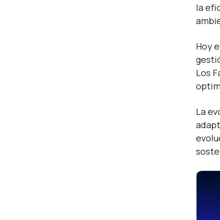
la ef
ambie
Hoy e
gesti
Los F
optim
La ev
adapt
evolu
soste