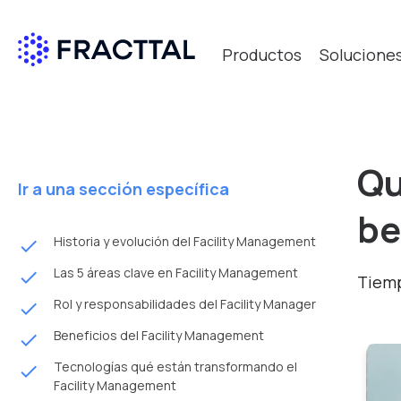
Productos
Solucione
Qu
Ir a una sección específica
be
Historia y evolución del Facility Management
done
Las 5 áreas clave en Facility Management
done
Tiemp
Rol y responsabilidades del Facility Manager
done
Beneficios del Facility Management
done
Tecnologías qué están transformando el
done
Facility Management