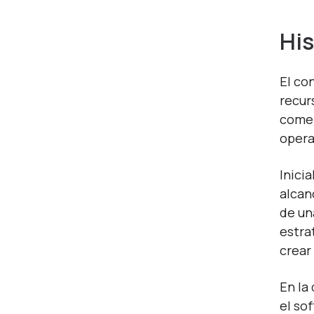
His
El co
recur
comen
opera
Inici
alcan
de un
estra
crear
En la
el so