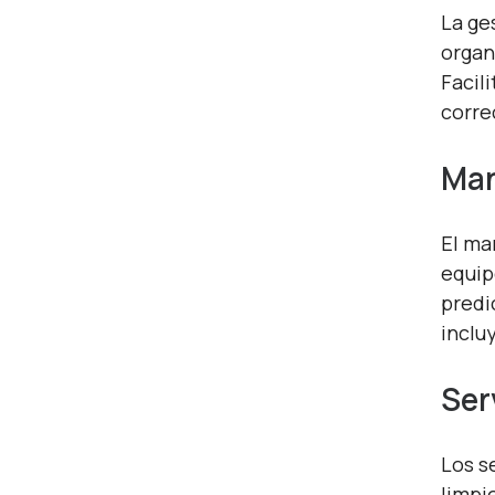
La ge
organ
Facil
corre
Man
El ma
equip
predi
inclu
Ser
Los s
limpi