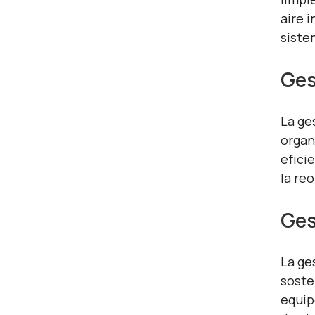
aire 
siste
Ges
La ge
organ
efici
la re
Ges
La ge
soste
equip